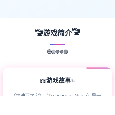
🚾
🚾
游戏简介
🟢
🔴
🟡
🔵
🟣
📖
游戏故事
✨
《纳迪亚之宝》（Treasure of Nadia）是一
款融合了冒险、解谜和角色扮演元素的独立游
戏，玩家将扮演一名寻宝者，在一个神秘小镇