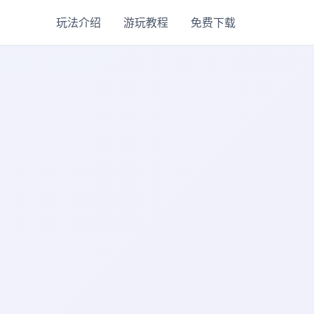
玩法介绍
游玩教程
免费下载