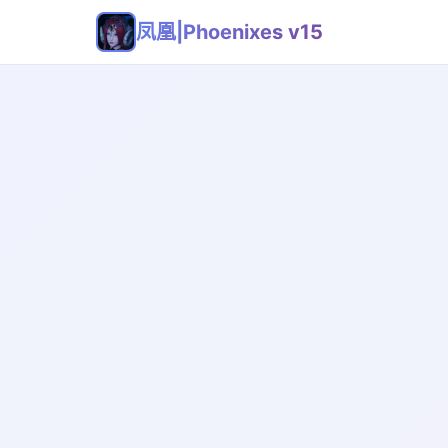
凤凰|Phoenixes v15